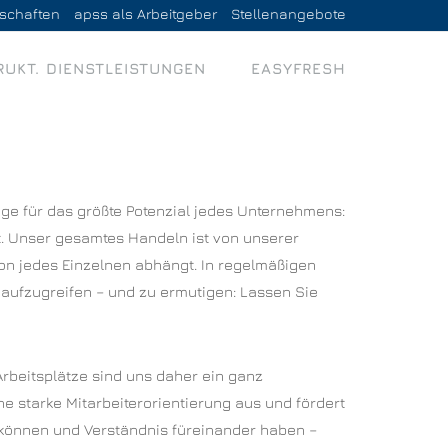
lschaften
apss als Arbeitgeber
Stellenangebote
RUKT. DIENSTLEISTUNGEN
EASYFRESH
ge für das größte Potenzial jedes Unternehmens:
mit. Unser gesamtes Handeln ist von unserer
n jedes Einzelnen abhängt. In regelmäßigen
 aufzugreifen – und zu ermutigen: Lassen Sie
rbeitsplätze sind uns daher ein ganz
 starke Mitarbeiterorientierung aus und fördert
 können und Verständnis füreinander haben –