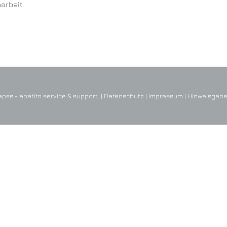
arbeit.
pss - apetito service & support. |
Datenschutz
|
Impressum
|
Hinweisgeb